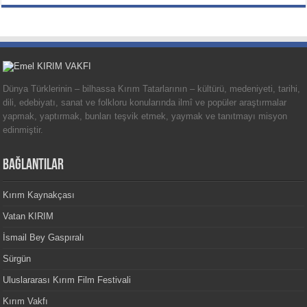
Dünya Türklerinin – bilhassa Kırım Tatarlarının – kültürü, medeniyeti, tarihi,
dili, edebiyatı, sanat ve folkloru konularında ilmî ve popüler araştırmalar
yapmak, yaptırmak, bunları teşvik etmek, yaymak ve tanıtmayı misyon
edinmiştir.
BAĞLANTILAR
Kırım Kaynakçası
Vatan KIRIM
İsmail Bey Gaspıralı
Sürgün
Uluslararası Kırım Film Festivali
Kırım Vakfı