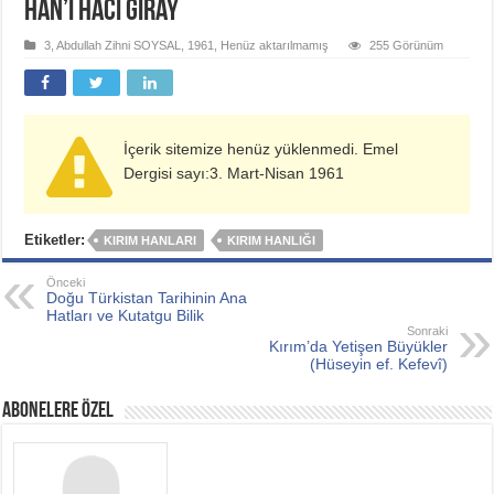
Han’ı Hacı Giray
3
,
Abdullah Zihni SOYSAL
,
1961
,
Henüz aktarılmamış
255 Görünüm
İçerik sitemize henüz yüklenmedi. Emel
Dergisi sayı:3. Mart-Nisan 1961
Etiketler:
KIRIM HANLARI
KIRIM HANLIĞI
Önceki
Doğu Türkistan Tarihinin Ana
Hatları ve Kutatgu Bilik
Sonraki
Kırım’da Yetişen Büyükler
(Hüseyin ef. Kefevî)
ABONELERE ÖZEL