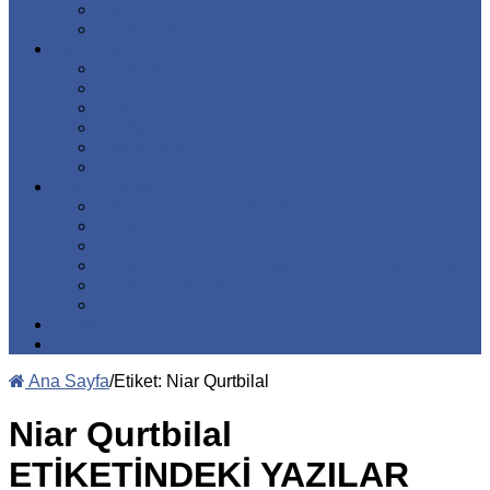
EMEL Vakıf Senedi
Emel Kırım Vakfı Logoları
Faaliyetlerimiz
Emel FİKİR – KÜLTÜR
Vakfımızdan Haberler
Duyurular
Faaliyet Raporları
Yayınlarımız
Projelerimiz
Emel Dergisi
EMEL DERGİSİ HAKKINDA
Emelciler
Künye
Emel Dergisi Hakkındaki Akademik Çalışmalar
Emel Dergisi Arşivi
Abonelik
İletişim
Bağış
Ana Sayfa
/
Etiket:
Niar Qurtbilal
Niar Qurtbilal
ETİKETİNDEKİ YAZILAR