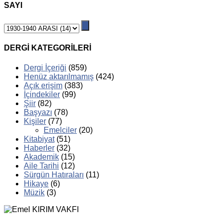
SAYI
DERGİ KATEGORİLERİ
Dergi İçeriği
(859)
Henüz aktarılmamış
(424)
Açık erişim
(383)
İçindekiler
(99)
Şiir
(82)
Başyazı
(78)
Kişiler
(77)
Emelciler
(20)
Kitabiyat
(51)
Haberler
(32)
Akademik
(15)
Aile Tarihi
(12)
Sürgün Hatıraları
(11)
Hikaye
(6)
Müzik
(3)