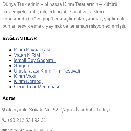
Dünya Türklerinin – bilhassa Kırım Tatarlarının – kültürü,
medeniyeti, tarihi, dili, edebiyatı, sanat ve folkloru
konularında ilmî ve popüler araştırmalar yapmak, yaptırmak,
bunları teşvik etmek, yaymak ve tanıtmayı misyon edinmiştir.
BAĞLANTILAR
Kırım Kaynakçası
Vatan KIRIM
İsmail Bey Gaspıralı
Sürgün
Uluslararası Kırım Film Festivali
Kırım Vakfı
Kırım Derneği
Genç Tatar Mecmuası
Adres
Akkoyunlu Sokak, No: 52, Çapa - İstanbul - Türkiye
+90 212 534 92 31
2026 @emelvakfi.org