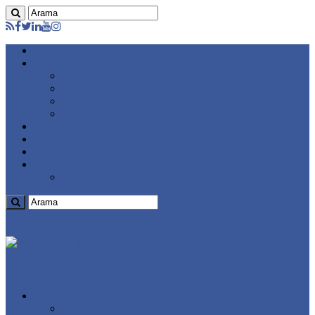
Ana
Aboneler
Abonelik Bilgilerim
Giriş
Yeni Abonelik
Çıkış
Emel Dergisi Arşivi
e-mel
Vatan KIRIM
Admin
Abonelerimiz
Emel KIRIM
VAKFI
Vakıf Hakkında
Emel Kırım Vakfı Hakkında