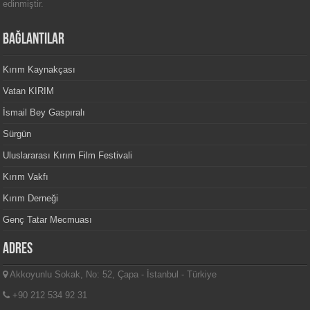
edinmiştir.
BAĞLANTILAR
Kırım Kaynakçası
Vatan KIRIM
İsmail Bey Gaspıralı
Sürgün
Uluslararası Kırım Film Festivali
Kırım Vakfı
Kırım Derneği
Genç Tatar Mecmuası
Adres
Akkoyunlu Sokak, No: 52, Çapa - İstanbul - Türkiye
+90 212 534 92 31