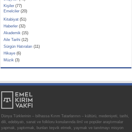
Kişiler
(77)
Emelciler
(20)
Kitabiyat
(51)
Haberler
(32)
Akademik
(15)
Aile Tarihi
(12)
Sürgün Hatıraları
(11)
Hikaye
(6)
Müzik
(3)
Dünya Türklerinin – bilhassa Kırım Tatarlarının – kültürü, medeniyeti, tarihi,
dili, edebiyatı, sanat ve folkloru konularında ilmî ve popüler araştırmalar
yapmak, yaptırmak, bunları teşvik etmek, yaymak ve tanıtmayı misyon