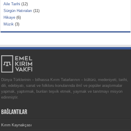
Aile Tarihi
(12)
Sürgün Hatıraları
(11)
Hikaye
(6)
Müzik
(3)
Dünya Türklerinin – bilhassa Kırım Tatarlarının – kültürü, medeniyeti, tarihi,
dili, edebiyatı, sanat ve folkloru konularında ilmî ve popüler araştırmalar
yapmak, yaptırmak, bunları teşvik etmek, yaymak ve tanıtmayı misyon
edinmiştir.
BAĞLANTILAR
Kırım Kaynakçası