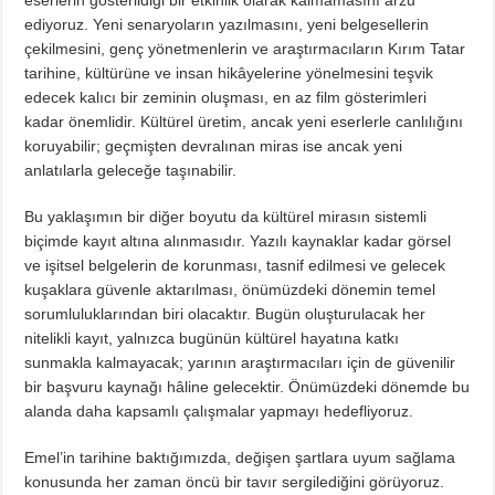
ediyoruz. Yeni senaryoların yazılmasını, yeni belgesellerin
çekilmesini, genç yönetmenlerin ve araştırmacıların Kırım Tatar
tarihine, kültürüne ve insan hikâyelerine yönelmesini teşvik
edecek kalıcı bir zeminin oluşması, en az film gösterimleri
kadar önemlidir. Kültürel üretim, ancak yeni eserlerle canlılığını
koruyabilir; geçmişten devralınan miras ise ancak yeni
anlatılarla geleceğe taşınabilir.
Bu yaklaşımın bir diğer boyutu da kültürel mirasın sistemli
biçimde kayıt altına alınmasıdır. Yazılı kaynaklar kadar görsel
ve işitsel belgelerin de korunması, tasnif edilmesi ve gelecek
kuşaklara güvenle aktarılması, önümüzdeki dönemin temel
sorumluluklarından biri olacaktır. Bugün oluşturulacak her
nitelikli kayıt, yalnızca bugünün kültürel hayatına katkı
sunmakla kalmayacak; yarının araştırmacıları için de güvenilir
bir başvuru kaynağı hâline gelecektir. Önümüzdeki dönemde bu
alanda daha kapsamlı çalışmalar yapmayı hedefliyoruz.
Emel’in tarihine baktığımızda, değişen şartlara uyum sağlama
konusunda her zaman öncü bir tavır sergilediğini görüyoruz.