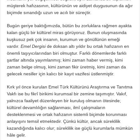
müşterek hafızasının, kültürünün ve aidiyet duygusunun da ağır
biçimde sınandığı uzun ve acılı bir süreçtir.
Bugün geriye baktığımızda, bütün bu zorluklara rağmen ayakta
kalan güçlü bir kültürel miras görüyoruz. Bunun oluşmasında
kuşkusuz pek çok insanın, kurumun ve gönüllünün emeği
vardır.
Emel Dergisi
de doksan altı yıldır bu ortak hafızanın en
önemli taşıyıcılarından biri olmuştur. Farklı dönemlerde farklı
şartlar altında yayımlanmış; kimi zaman haber vermiş, kimi
zaman belge olmuş, kimi zaman fikir üretmiş, kimi zaman da
gelecek nesiller için kalıcı bir kayıt vazifesi üstlenmiştir.
Kırk yıl önce kurulan Emel Türk Kültürünü Araştırma ve Tanıtma
Vakfı ise bu fikrî birikimi kurumsal bir zemine taşımıştır. Vakıf,
yalnızca faaliyet düzenleyen bir kuruluş olmanın ötesinde;
kültürel devamlılığın sağlanması, ilmî çalışmaların
desteklenmesi ve ortak hafızanın sistemli biçimde korunması
anlayışını temsil etmektedir. Çünkü kültür, ancak süreklilik
kazandığında kalıcı olur; süreklilik ise güçlü kurumlarla mümkün
hâle gelir.