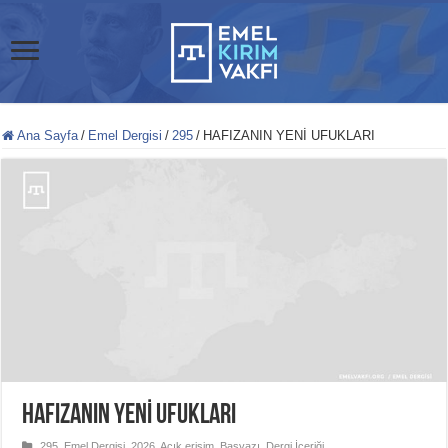
Ana Sayfa
/
Emel Dergisi
/
295
/
HAFIZANIN YENİ UFUKLARI
HAFIZANIN YENİ UFUKLARI
295
,
Emel Dergisi
,
2026
,
Açık erişim
,
Başyazı
,
Dergi İçeriği