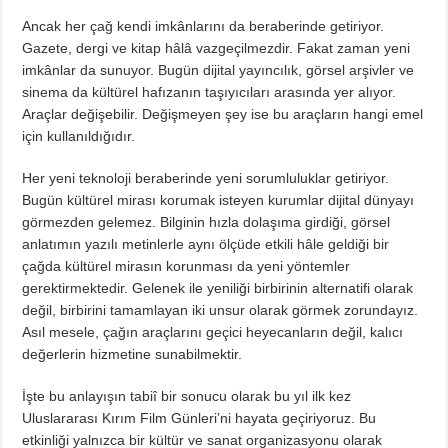
Ancak her çağ kendi imkânlarını da beraberinde getiriyor.
Gazete, dergi ve kitap hâlâ vazgeçilmezdir. Fakat zaman yeni
imkânlar da sunuyor. Bugün dijital yayıncılık, görsel arşivler ve
sinema da kültürel hafızanın taşıyıcıları arasında yer alıyor.
Araçlar değişebilir. Değişmeyen şey ise bu araçların hangi emel
için kullanıldığıdır.
Her yeni teknoloji beraberinde yeni sorumluluklar getiriyor.
Bugün kültürel mirası korumak isteyen kurumlar dijital dünyayı
görmezden gelemez. Bilginin hızla dolaşıma girdiği, görsel
anlatımın yazılı metinlerle aynı ölçüde etkili hâle geldiği bir
çağda kültürel mirasın korunması da yeni yöntemler
gerektirmektedir. Gelenek ile yeniliği birbirinin alternatifi olarak
değil, birbirini tamamlayan iki unsur olarak görmek zorundayız.
Asıl mesele, çağın araçlarını geçici heyecanların değil, kalıcı
değerlerin hizmetine sunabilmektir.
İşte bu anlayışın tabiî bir sonucu olarak bu yıl ilk kez
Uluslararası Kırım Film Günleri’ni hayata geçiriyoruz. Bu
etkinliği yalnızca bir kültür ve sanat organizasyonu olarak