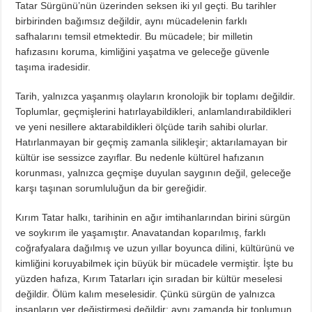
Tatar Sürgünü’nün üzerinden seksen iki yıl geçti. Bu tarihler
birbirinden bağımsız değildir, aynı mücadelenin farklı
safhalarını temsil etmektedir. Bu mücadele; bir milletin
hafızasını koruma, kimliğini yaşatma ve geleceğe güvenle
taşıma iradesidir.
Tarih, yalnızca yaşanmış olayların kronolojik bir toplamı değildir.
Toplumlar, geçmişlerini hatırlayabildikleri, anlamlandırabildikleri
ve yeni nesillere aktarabildikleri ölçüde tarih sahibi olurlar.
Hatırlanmayan bir geçmiş zamanla silikleşir; aktarılamayan bir
kültür ise sessizce zayıflar. Bu nedenle kültürel hafızanın
korunması, yalnızca geçmişe duyulan saygının değil, geleceğe
karşı taşınan sorumluluğun da bir gereğidir.
Kırım Tatar halkı, tarihinin en ağır imtihanlarından birini sürgün
ve soykırım ile yaşamıştır. Anavatandan koparılmış, farklı
coğrafyalara dağılmış ve uzun yıllar boyunca dilini, kültürünü ve
kimliğini koruyabilmek için büyük bir mücadele vermiştir. İşte bu
yüzden hafıza, Kırım Tatarları için sıradan bir kültür meselesi
değildir. Ölüm kalım meselesidir. Çünkü sürgün de yalnızca
insanların yer değiştirmesi değildir; aynı zamanda bir toplumun