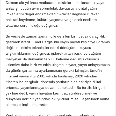
Doksan altı yıl önce matbaanın imkânlarını kullanan bir yayın
anlayışı, bugün aynı sorumluluk duygusuyla dijital çağın
imkânlarını değerlendirmektedir. Araçlar değişebilir; fakat
hakikati kaydetme, kültürü yaşatma ve gelecek nesillere
aktarma sorumluluğu değişmez.
Bu vesileyle zaman zaman dile getirilen bir hususa da açıklık
getirmek isteriz. Emel Dergisi’nin yayın hayatı kesintiye uğramış
değildir. İletişim teknolojilerindeki dönüşüm, okuyucu
alışkanlıklarının değişmesi, giderek artan baskı ve dağıtım
maliyetleri ile dünyanın farklı ülkelerine dağılmış okuyucu
kitlemize daha hızlı ve etkin ulaşma ihtiyacı, yayın anlayışımızın
da günün şartlarına uyarlanmasını gerekli kılmıştır. Emel’in
internet yayıncılığı 2001 yılında başlamış, 2020 yılından
itibaren ise dergimiz, dönemin şartlarının da etkisiyle dijital
ortamda yayımlanmaya devam etmektedir. Bu tercih, bir geri
çekilme değil; yayın hayatını kesintisiz sürdürebilmek ve
dünyanın dört bir yanındaki okuyucularımıza ulaşabilmek adına
alınmış bilinçli bir karardır.
Kuşkusuz basılı derginin kütüphanelerde, arşivlerde ve