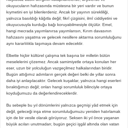
okuyucuların hafızasında müstesna bir yeri vardır ve bunun
kıymetini en iyi bilenlerdeniz. Ancak bir yayının sürekliliği,
yalnızca basıldığı kâğıtla değil; fikrî çizgisini, ilmî ciddiyetini ve
okuyucusuyla kurduğu bağı koruyabilmesiyle ölçülür. Emel,
hangi mecrada yayımlanırsa yayımlansın, Kırım davasının
hafızasını yaşatma ve gelecek nesillere aktarma sorumluluğunu
aynı kararlılıkla taşımaya devam edecektir.
Elbette hiçbir kültürel çalışma tek başına bir milletin bütün
meselelerini çözemez. Ancak samimiyetle ortaya konulan her
eser, uzun bir yolculuğun vazgeçilmez halkalarından biridir.
Bugün attığımız adımların gerçek değeri belki de yıllar sonra
daha iyi anlaşılacaktır. Gelecek kuşaklar, yalnızca hangi eserleri
bıraktığımızı değil; onları hangi sorumluluk bilinciyle ortaya
koyduğumuzu da değerlendireceklerdir.
Bu sebeple bu yıl dönümlerini yalnızca geçmişi yâd etmek için
değil, geleceği inşa etme sorumluluğumuzu yeniden hatırlamak
için de bir vesile olarak görüyoruz. Seksen iki yıl önce yaşanan
büyük acıları unutmadan; bugün geçici işgâl altında olan vatan