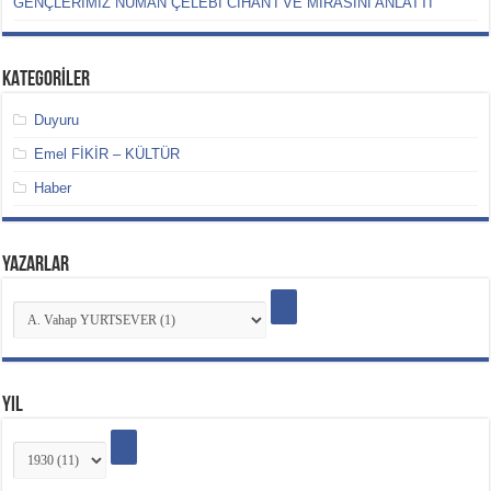
GENÇLERİMİZ NUMAN ÇELEBİ CİHAN’I VE MİRASINI ANLATTI
KATEGORİLER
Duyuru
Emel FİKİR – KÜLTÜR
Haber
YAZARLAR
YIL