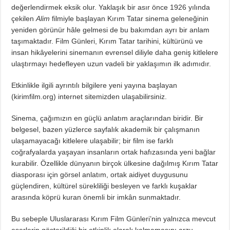
değerlendirmek eksik olur. Yaklaşık bir asır önce 1926 yılında
çekilen
Alim
filmiyle başlayan Kırım Tatar sinema geleneğinin
yeniden görünür hâle gelmesi de bu bakımdan ayrı bir anlam
taşımaktadır. Film Günleri, Kırım Tatar tarihini, kültürünü ve
insan hikâyelerini sinemanın evrensel diliyle daha geniş kitlelere
ulaştırmayı hedefleyen uzun vadeli bir yaklaşımın ilk adımıdır.
Etkinlikle ilgili ayrıntılı bilgilere yeni yayına başlayan
(kirimfilm.org) internet sitemizden ulaşabilirsiniz.
Sinema, çağımızın en güçlü anlatım araçlarından biridir. Bir
belgesel, bazen yüzlerce sayfalık akademik bir çalışmanın
ulaşamayacağı kitlelere ulaşabilir; bir film ise farklı
coğrafyalarda yaşayan insanların ortak hafızasında yeni bağlar
kurabilir. Özellikle dünyanın birçok ülkesine dağılmış Kırım Tatar
diasporası için görsel anlatım, ortak aidiyet duygusunu
güçlendiren, kültürel sürekliliği besleyen ve farklı kuşaklar
arasında köprü kuran önemli bir imkân sunmaktadır.
Bu sebeple Uluslararası Kırım Film Günleri’nin yalnızca mevcut
eserlerin gösterildiği bir etkinlik olarak kalmamasını arzu