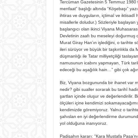
Tercüman Gazetesinin 5 Temmuz 1980 tar
menfaat” başlığı altında “Köşebaşı” yazı
ihtiras ve duyguların, içtimaî ve iktisadî 
misallerle doludur.) Sözleriyle başlayan 
başlangıcı olan ikinci Viyana Muhasaras
Devletinin zaafı bu meseleyi doğurmuş de
Murat Giray Han’ın işlediğini, o tarihte 
ileri sürüyor ve büyük bir taşkınlıkla da 
düşmanlığı ile Tatar milliyetçiliği tasla
namusunun icabını yapmayan, Türk tarih
edeceği bu aşağılık hain…” gibi çok ağır
Biz, Viyana bozgununda bir ihanet var m
nedir? gibi sualler sorarak bu tarihî ha
şartlan içinde oluşur ve değerlendirilir.
ölçüleri içine kendimizi sokamayacağı
kendimizde göremiyoruz. Yalnız o tarihteki
şahıslan en iyi değerlendirme durumund
yol olduğuna inanıyoruz.
Padişahın kararı: “Kara Mustafa Paşa’nın