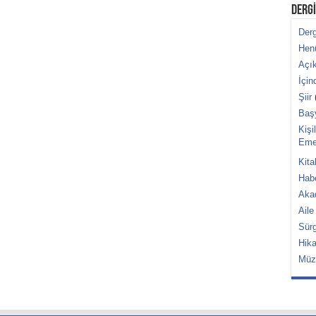
DERGİ
Derg
Hen
Açık
İçin
Şiir
(
Baş
Kişi
Emel
Kita
Habe
Aka
Aile
Sürg
Hik
Müz