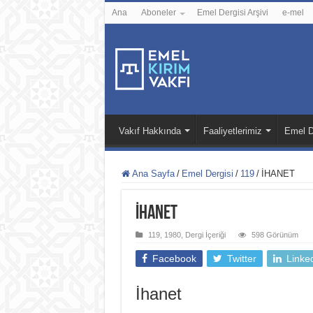
Ana
Aboneler
Emel Dergisi Arşivi
e-mel
Vakıf Hakkında
Faaliyetlerimiz
Emel D
Ana Sayfa
/
Emel Dergisi
/
119
/
İHANET
İHANET
119
,
1980
,
Dergi İçeriği
598 Görünüm
Facebook
Twitter
Linke
İhanet