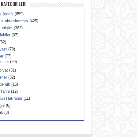
 KATEGORİLERİ
i İçeriği
(859)
üz aktarılmamış
(425)
 erişim
(383)
dekiler
(97)
82)
yazı
(78)
ler
(77)
ciler
(20)
biyat
(51)
rler
(32)
demik
(15)
 Tarihi
(12)
ün Hatıraları
(11)
aye
(6)
ik
(3)