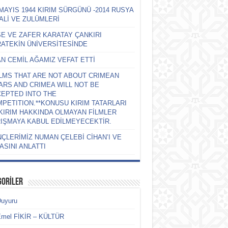
MAYIS 1944 KIRIM SÜRGÜNÜ -2014 RUSYA
ALİ VE ZULÜMLERİ
E VE ZAFER KARATAY ÇANKIRI
ATEKİN ÜNİVERSİTESİNDE
N CEMİL AĞAMIZ VEFAT ETTİ
ILMS THAT ARE NOT ABOUT CRIMEAN
ARS AND CRIMEA WILL NOT BE
EPTED INTO THE
PETITION.**KONUSU KIRIM TATARLARI
KIRIM HAKKINDA OLMAYAN FİLMLER
IŞMAYA KABUL EDİLMEYECEKTİR.
ÇLERİMİZ NUMAN ÇELEBİ CİHAN’I VE
ASINI ANLATTI
GORİLER
Duyuru
Emel FİKİR – KÜLTÜR