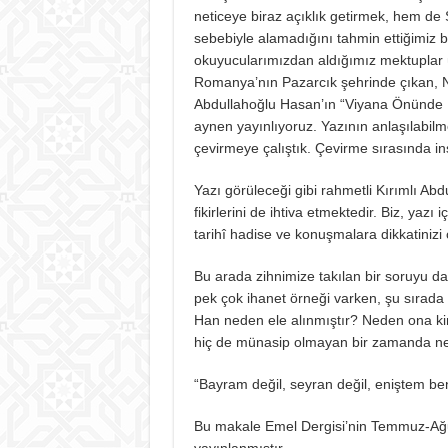
neticeye biraz açıklık getirmek, hem de
sebebiyle alamadığını tahmin ettiğimiz b
okuyucularımızdan aldığımız mektuplar
Romanya’nın Pazarcık şehrinde çıkan, Nisa
Abdullahoğlu Hasan’ın “Viyana Önünde Kırı
aynen yayınlıyoruz. Yazının anlaşılabilm
çevirmeye çalıştık. Çevirme sırasında in
Yazı görüleceği gibi rahmetli Kırımlı Ab
fikirlerini de ihtiva etmektedir. Biz, yazı
tarihî hadise ve konuşmalara dikkatinizi 
Bu arada zihnimize takılan bir soruyu d
pek çok ihanet örneği varken, şu sırad
Han neden ele alınmıştır? Neden ona kin 
hiç de münasip olmayan bir zamanda ne
“Bayram değil, seyran değil, eniştem be
Bu makale Emel Dergisi’nin Temmuz-Ağu