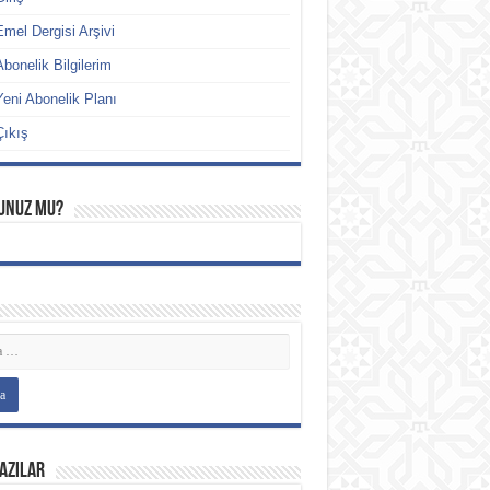
Emel Dergisi Arşivi
Abonelik Bilgilerim
Yeni Abonelik Planı
Çıkış
unuz mu?
azılar