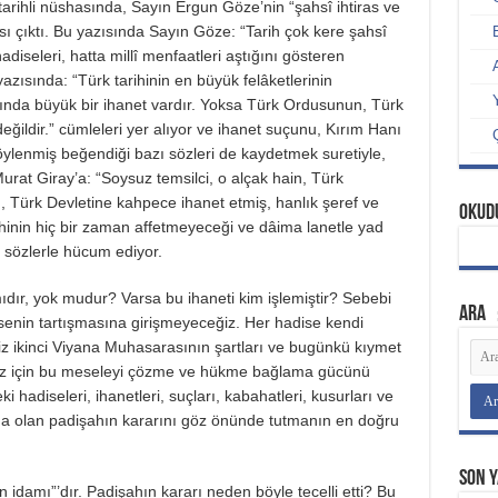
ihli nüshasında, Sayın Ergun Göze’nin “şahsî ihtiras ve
sı çıktı. Bu yazısında Sayın Göze: “Tarih çok kere şahsî
hadiseleri, hatta millî menfaatleri aştığını gösteren
yazısında: “Türk tarihinin en büyük felâketlerinin
ında büyük bir ihanet vardır. Yoksa Türk Ordusunun, Türk
ğildir.” cümleleri yer alıyor ve ihanet suçunu, Kırım Hanı
söylenmiş beğendiği bazı sözleri de kaydetmek suretiyle,
Murat Giray’a: “Soysuz temsilci, o alçak hain, Türk
yan, Türk Devletine kahpece ihanet etmiş, hanlık şeref ve
Okud
inin hiç bir zaman affetmeyeceği ve dâima lanetle yad
 sözlerle hücum ediyor.
ıdır, yok mudur? Varsa bu ihaneti kim işlemiştir? Sebebi
ARA
disenin tartışmasına girişmeyeceğiz. Her hadise kendi
 Biz ikinci Viyana Muhasarasının şartları ve bugünkü kıymet
mız için bu meseleyi çözme ve hükme bağlama gücünü
 hadiseleri, ihanetleri, suçları, kabahatleri, kusurları ve
a olan padişahın kararını göz önünde tutmanın en doğru
Son Y
 idamı”’dır. Padişahın kararı neden böyle tecelli etti? Bu