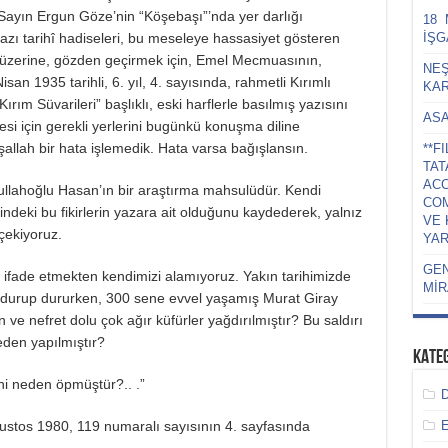
 Sayın Ergun Göze’nin “Köşebaşı”’nda yer darlığı
18 
azı tarihî hadiseleri, bu meseleye hassasiyet gösteren
İŞG
 üzerine, gözden geçirmek için, Emel Mecmuasının,
NEŞ
n 1935 tarihli, 6. yıl, 4. sayısında, rahmetli Kırımlı
KAR
m Süvarileri” başlıklı, eski harflerle basılmış yazısını
ASA
esi için gerekli yerlerini bugünkü konuşma diline
şallah bir hata işlemedik. Hata varsa bağışlansın.
**F
TAT
ACC
dullahoğlu Hasan’ın bir araştırma mahsulüdür. Kendi
COM
 içindeki bu fikirlerin yazara ait olduğunu kaydederek, yalnız
VE 
çekiyoruz.
YAR
GEN
a ifade etmekten kendimizi alamıyoruz. Yakın tarihimizde
MİR
a durup dururken, 300 sene evvel yaşamış Murat Giray
ve nefret dolu çok ağır küfürler yağdırılmıştır? Bu saldırı
den yapılmıştır?
KATE
ni neden öpmüştür?.. .”
stos 1980, 119 numaralı sayısının 4. sayfasında