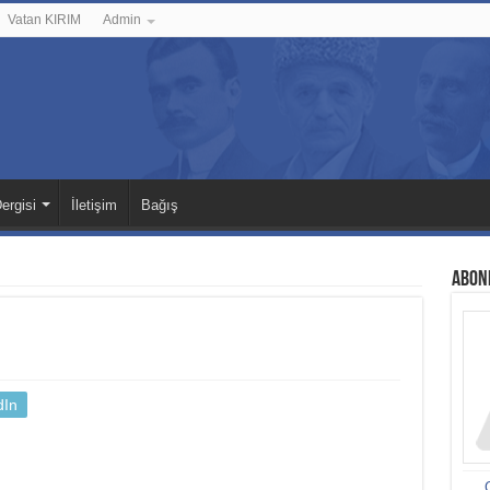
Vatan KIRIM
Admin
ergisi
İletişim
Bağış
ABON
dIn
G