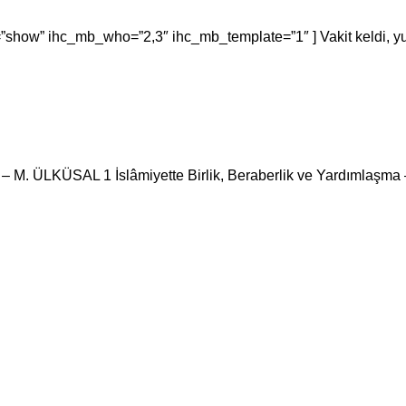
e=”show” ihc_mb_who=”2,3″ ihc_mb_template=”1″ ] Vakit k
r – M. ÜLKÜSAL 1 İslâmiyette Birlik, Beraberlik ve Yardımlaşm