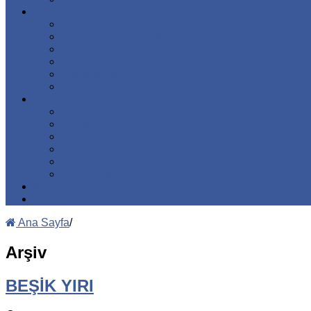
Faaliyetlerimiz
Emel FİKİR – KÜLTÜR
Vakfımızdan Haberler
Duyurular
Faaliyet Raporları
Yayınlarımız
Projelerimiz
Emel Dergisi
EMEL DERGİSİ HAKKINDA
Emelciler
Künye
Emel Dergisi Hakkındaki Akademik Çalışmalar
Emel Dergisi Arşivi
Abonelik
İletişim
Bağış
Ana Sayfa
/
Arşiv
BEŞİK YIRI