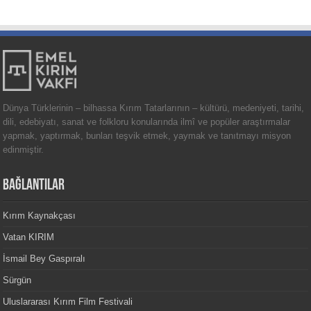
Dünya Türklerinin – bilhassa Kırım Tatarlarının – kültürü, medeniyeti, tarihi,
dili, edebiyatı, sanat ve folkloru konularında ilmî ve popüler araştırmalar
yapmak, yaptırmak, bunları teşvik etmek, yaymak ve tanıtmayı misyon
edinmiştir.
BAĞLANTILAR
Kırım Kaynakçası
Vatan KIRIM
İsmail Bey Gaspıralı
Sürgün
Uluslararası Kırım Film Festivali