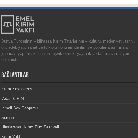
Dünya Türklerinin – bilhassa Kırım Tatarlarının – kültürü, medeniyeti, tarihi,
dili, edebiyatı, sanat ve folkloru konularında ilmî ve popüler araştırmalar
yapmak, yaptırmak, bunları teşvik etmek, yaymak ve tanıtmayı misyon
edinmiştir.
BAĞLANTILAR
Kırım Kaynakçası
Vatan KIRIM
İsmail Bey Gaspıralı
Sürgün
Uluslararası Kırım Film Festivali
Kırım Vakfı