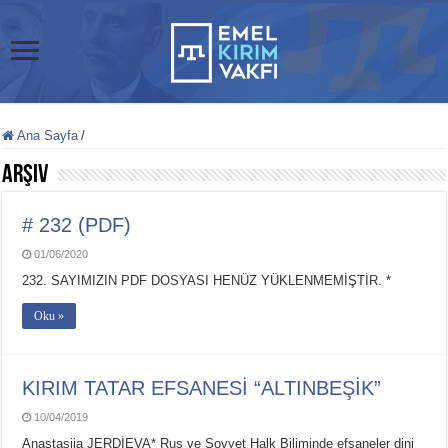
Ana Sayfa
/
Arşiv
# 232 (PDF)
01/06/2020
232. SAYIMIZIN PDF DOSYASI HENÜZ YÜKLENMEMİŞTİR. *
Oku »
KIRIM TATAR EFSANESİ “ALTINBEŞİK”
10/04/2019
Anastasiia JERDİEVA* Rus ve Sovyet Halk Biliminde efsaneler dini