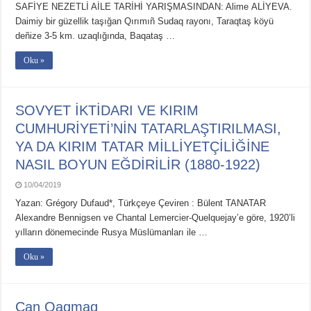
SAFİYE NEZETLİ AİLE TARİHİ YARIŞMASINDAN: Alime ALİYEVA.
Daimiy bir güzellik taşığan Qırımıñ Sudaq rayonı, Taraqtaş köyü
deñize 3-5 km. uzaqlığında, Baqataş …
Oku »
SOVYET İKTİDARI VE KIRIM
CUMHURİYETİ’NİN TATARLAŞTIRILMASI,
YA DA KIRIM TATAR MİLLİYETÇİLİĞİNE
NASIL BOYUN EĞDİRİLİR (1880-1922)
10/04/2019
Yazan: Grégory Dufaud*, Türkçeye Çeviren : Bülent TANATAR
Alexandre Bennigsen ve Chantal Lemercier-Quelquejay’e göre, 1920’li
yılların dönemecinde Rusya Müslümanları ile …
Oku »
Çan Qaqmaq