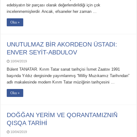
edebiyatın bir parçası olarak değerlendirildiği için çok
incelenmemişlerdir. Ancak, efsaneler her zaman …
Oku »
UNUTULMAZ BİR AKORDEON ÜSTADI:
ENVER SEYİT-ABDULOV
10/04/2019
Bülent TANATAR. Kırım Tatar sanat tarihçisi İsmet Zaatov 1991
başında Yıldız dergisinde yayımlanmış “Milliy Muzıkamız Tarihından”
adlı makalesinde modern Kırım Tatar müziğinin tarihçesini …
Oku »
DOĞĞAN YERİM VE QORANTAMIZNIÑ
QISQA TARİHİ
10/04/2019